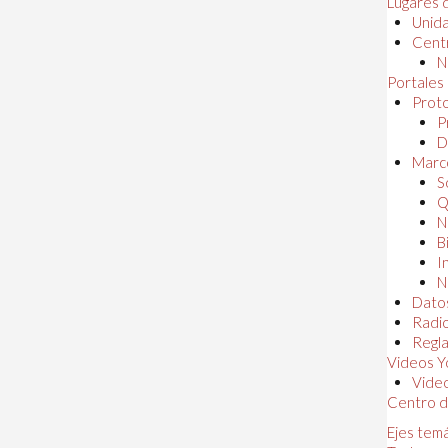
Lugares 
Unida
Centr
N
Portales
Proto
P
D
Marc
S
Q
N
B
I
N
Dato
Radi
Regl
Videos Y
Vide
Centro d
Ejes tem