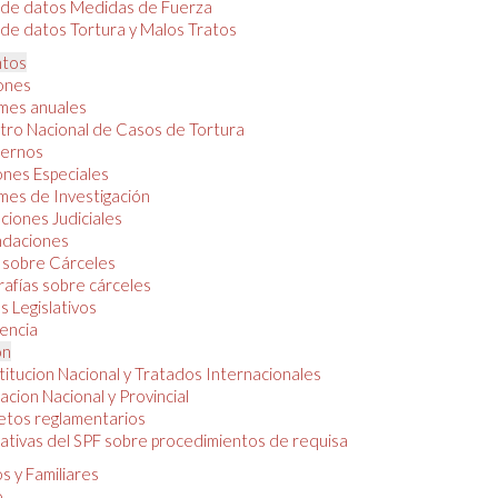
 de datos Medidas de Fuerza
de datos Tortura y Malos Tratos
tos
iones
mes anuales
tro Nacional de Casos de Tortura
ernos
ones Especiales
mes de Investigación
ciones Judiciales
daciones
 sobre Cárceles
rafías sobre cárceles
 Legislativos
dencia
ón
itucion Nacional y Tratados Internacionales
lacion Nacional y Provincial
etos reglamentarios
tivas del SPF sobre procedimientos de requisa
s y Familiares
o