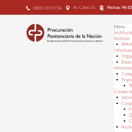
Av. Callao 25
Visitas: 96 (
0800-333-9736
Menu
Instituci
Noticias
PPN 
Informaci
Orga
Enlac
Informaci
Comp
Trans
T
Cooperac
Infor
Coope
F
O
C
Accio