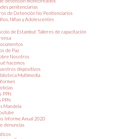
de detención monitoreados
des penitenciarias
os de Detención No Penitenciarios
iños, Niñas y Adolescentes
colo de Estambul: Talleres de capacitación
rensa
ocumentos
os de Paz
obre Nosotros
ué hacemos
uestros dispositivos
iblioteca Multimedia
nformes
oticias
s PPN
o PPN
as Mandela
outube
os Informe Anual 2020
e denuncias
áticos