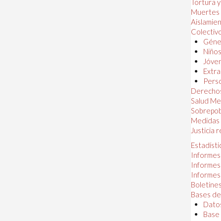
Tortura 
Muertes
Aislamie
Colectiv
Géner
Niños
Jóven
Extra
Perso
Derechos
Salud Me
Sobrepob
Medidas 
Justicia 
Estadísti
Informes
Informes
Informes
Boletines
Bases de
Datos
Base 