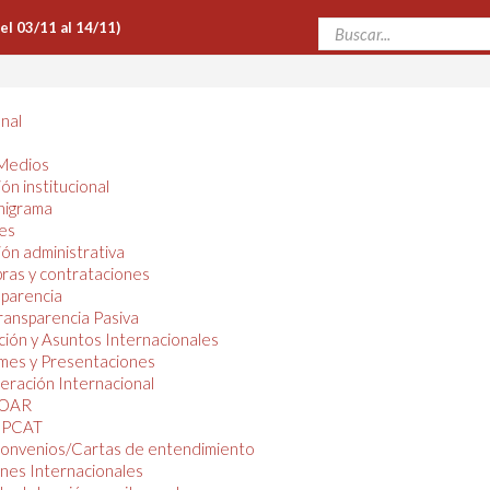
Del 03/11 al 14/11)
onal
Medios
ón institucional
nigrama
es
ón administrativa
ras y contrataciones
parencia
ransparencia Pasiva
ión y Asuntos Internacionales
mes y Presentaciones
ración Internacional
OAR
PCAT
onvenios/Cartas de entendimiento
nes Internacionales