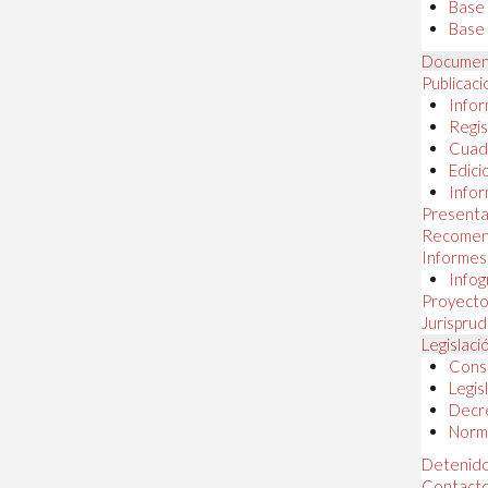
Base
Base 
Documen
Publicac
Infor
Regis
Cuad
Edici
Infor
Presenta
Recomen
Informes
Infog
Proyectos
Jurispru
Legislaci
Const
Legis
Decr
Norma
Detenido
Contact