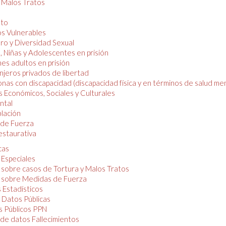
y Malos Tratos
nto
os Vulnerables
o y Diversidad Sexual
, Niñas y Adolescentes en prisión
es adultos en prisión
njeros privados de libertad
nas con discapacidad (discapacidad física y en términos de salud men
 Económicos, Sociales y Culturales
ntal
lación
de Fuerza
restaurativa
cas
 Especiales
 sobre casos de Tortura y Malos Tratos
 sobre Medidas de Fuerza
 Estadísticos
 Datos Públicas
 Públicos PPN
de datos Fallecimientos