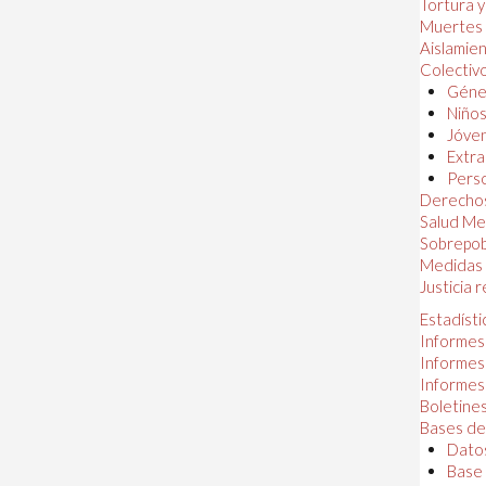
Tortura 
Muertes
Aislamie
Colectiv
Géner
Niños
Jóven
Extra
Perso
Derechos
Salud Me
Sobrepob
Medidas 
Justicia 
Estadísti
Informes
Informes
Informes
Boletines
Bases de
Datos
Base 