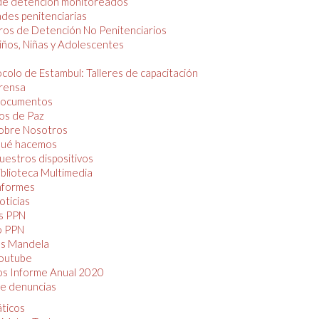
de detención monitoreados
des penitenciarias
os de Detención No Penitenciarios
iños, Niñas y Adolescentes
colo de Estambul: Talleres de capacitación
rensa
ocumentos
os de Paz
obre Nosotros
ué hacemos
uestros dispositivos
iblioteca Multimedia
nformes
oticias
s PPN
o PPN
as Mandela
outube
os Informe Anual 2020
e denuncias
áticos