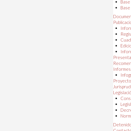
Base
Base 
Documen
Publicac
Infor
Regis
Cuad
Edici
Infor
Presenta
Recomen
Informes
Infog
Proyectos
Jurispru
Legislaci
Const
Legis
Decr
Norma
Detenido
Contact