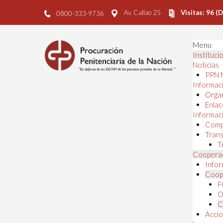
Av. Callao 25
Visitas: 96 (
0800-333-9736
Menu
Instituci
Noticias
PPN 
Informaci
Orga
Enlac
Informaci
Comp
Trans
T
Cooperac
Infor
Coope
F
O
C
Accio