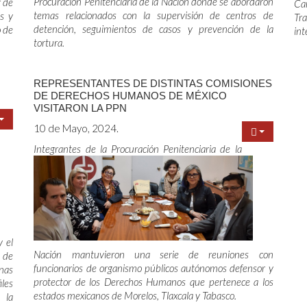
Procuración Penitenciaria de la Nación donde se abordaron
r de
Can
temas relacionados con la supervisión de centros de
is y
Tr
detención, seguimientos de casos y prevención de la
o de
int
tortura.
REPRESENTANTES DE DISTINTAS COMISIONES
DE DERECHOS HUMANOS DE MÉXICO
VISITARON LA PPN
10 de Mayo, 2024.
Integrantes de la Procuración Penitenciaria de la
y el
Nación mantuvieron una serie de reuniones con
 de
funcionarios de organismo públicos autónomos defensor y
nas
protector de los Derechos Humanos que pertenece a los
iles
estados mexicanos de Morelos, Tlaxcala y Tabasco.
 la