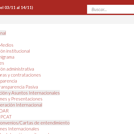
Del 03/11 al 14/11)
onal
Medios
ón institucional
nigrama
es
ón administrativa
ras y contrataciones
parencia
ransparencia Pasiva
ión y Asuntos Internacionales
mes y Presentaciones
ración Internacional
OAR
PCAT
onvenios/Cartas de entendimiento
nes Internacionales