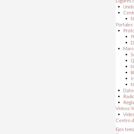
Lugares 
Unida
Centr
N
Portales
Proto
P
D
Marc
S
Q
N
B
I
N
Dato
Radi
Regl
Videos Y
Vide
Centro d
Ejes tem