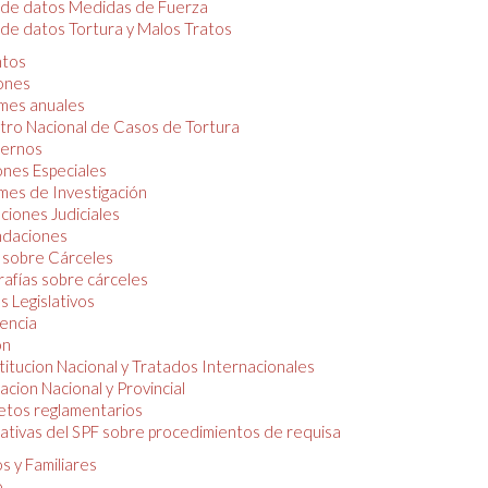
 de datos Medidas de Fuerza
de datos Tortura y Malos Tratos
tos
iones
mes anuales
tro Nacional de Casos de Tortura
ernos
ones Especiales
mes de Investigación
ciones Judiciales
daciones
 sobre Cárceles
rafías sobre cárceles
 Legislativos
dencia
ón
itucion Nacional y Tratados Internacionales
lacion Nacional y Provincial
etos reglamentarios
tivas del SPF sobre procedimientos de requisa
s y Familiares
o