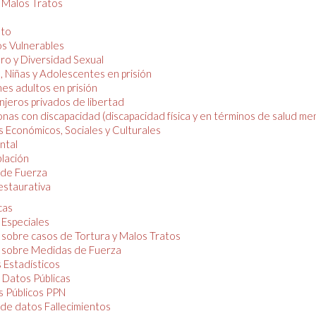
y Malos Tratos
nto
os Vulnerables
o y Diversidad Sexual
, Niñas y Adolescentes en prisión
es adultos en prisión
njeros privados de libertad
nas con discapacidad (discapacidad física y en términos de salud men
 Económicos, Sociales y Culturales
ntal
lación
de Fuerza
restaurativa
cas
 Especiales
 sobre casos de Tortura y Malos Tratos
 sobre Medidas de Fuerza
 Estadísticos
 Datos Públicas
 Públicos PPN
de datos Fallecimientos