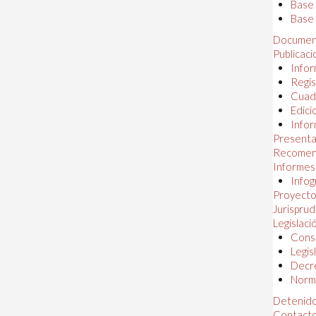
Base
Base 
Documen
Publicac
Infor
Regis
Cuad
Edici
Infor
Presenta
Recomen
Informes
Infog
Proyectos
Jurispru
Legislaci
Const
Legis
Decr
Norma
Detenido
Contact