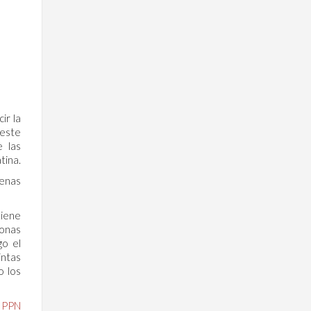
ir la
 este
e las
tina.
uenas
tiene
sonas
go el
intas
o los
a PPN