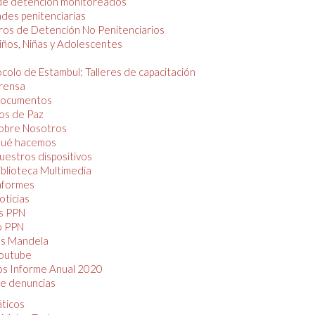
de detención monitoreados
des penitenciarias
os de Detención No Penitenciarios
iños, Niñas y Adolescentes
colo de Estambul: Talleres de capacitación
rensa
ocumentos
os de Paz
obre Nosotros
ué hacemos
uestros dispositivos
iblioteca Multimedia
nformes
oticias
s PPN
o PPN
as Mandela
outube
os Informe Anual 2020
e denuncias
áticos