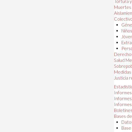
Tortura 
Muertes
Aislamie
Colectiv
Géner
Niños
Jóven
Extra
Perso
Derechos
Salud Me
Sobrepob
Medidas 
Justicia 
Estadísti
Informes
Informes
Informes
Boletines
Bases de
Datos
Base 