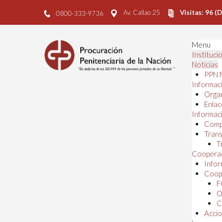
Av. Callao 25
Visitas: 96 (
0800-333-9736
Menu
Instituci
Noticias
PPN 
Informaci
Orga
Enlac
Informaci
Comp
Trans
T
Cooperac
Infor
Coope
F
O
C
Accio