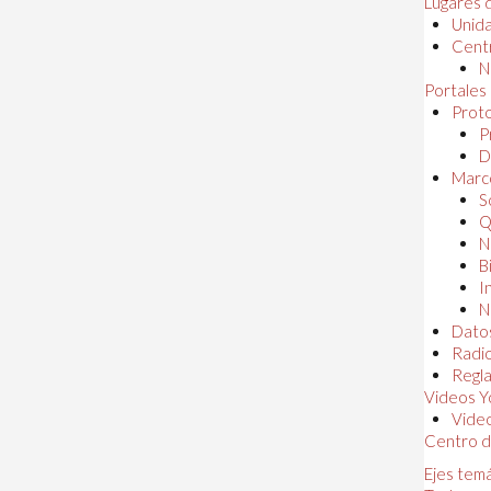
Lugares 
Unida
Centr
N
Portales
Proto
P
D
Marc
S
Q
N
B
I
N
Dato
Radi
Regl
Videos Y
Vide
Centro d
Ejes tem