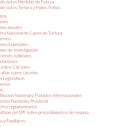
 de datos Medidas de Fuerza
de datos Tortura y Malos Tratos
tos
iones
mes anuales
tro Nacional de Casos de Tortura
ernos
ones Especiales
mes de Investigación
ciones Judiciales
daciones
 sobre Cárceles
rafías sobre cárceles
 Legislativos
dencia
ón
itucion Nacional y Tratados Internacionales
lacion Nacional y Provincial
etos reglamentarios
tivas del SPF sobre procedimientos de requisa
s y Familiares
o