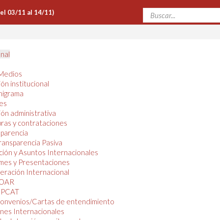
Del 03/11 al 14/11)
onal
Medios
ón institucional
nigrama
es
ón administrativa
ras y contrataciones
parencia
ransparencia Pasiva
ión y Asuntos Internacionales
mes y Presentaciones
ración Internacional
OAR
PCAT
onvenios/Cartas de entendimiento
nes Internacionales