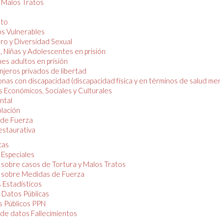
y Malos Tratos
nto
os Vulnerables
o y Diversidad Sexual
, Niñas y Adolescentes en prisión
es adultos en prisión
njeros privados de libertad
nas con discapacidad (discapacidad física y en términos de salud men
 Económicos, Sociales y Culturales
ntal
lación
de Fuerza
restaurativa
cas
 Especiales
 sobre casos de Tortura y Malos Tratos
 sobre Medidas de Fuerza
 Estadísticos
 Datos Públicas
 Públicos PPN
de datos Fallecimientos