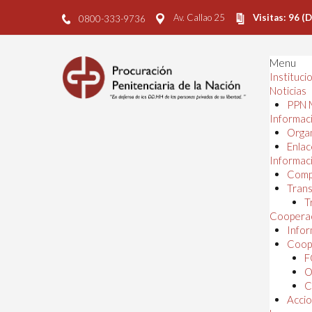
Av. Callao 25
Visitas: 96 (
0800-333-9736
Menu
Instituci
Noticias
PPN 
Informaci
Orga
Enlac
Informaci
Comp
Trans
T
Cooperac
Infor
Coope
F
O
C
Accio