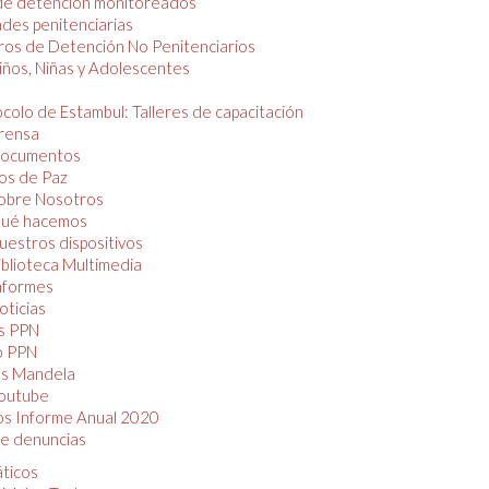
de detención monitoreados
des penitenciarias
os de Detención No Penitenciarios
iños, Niñas y Adolescentes
colo de Estambul: Talleres de capacitación
rensa
ocumentos
os de Paz
obre Nosotros
ué hacemos
uestros dispositivos
iblioteca Multimedia
nformes
oticias
s PPN
o PPN
as Mandela
outube
os Informe Anual 2020
e denuncias
áticos