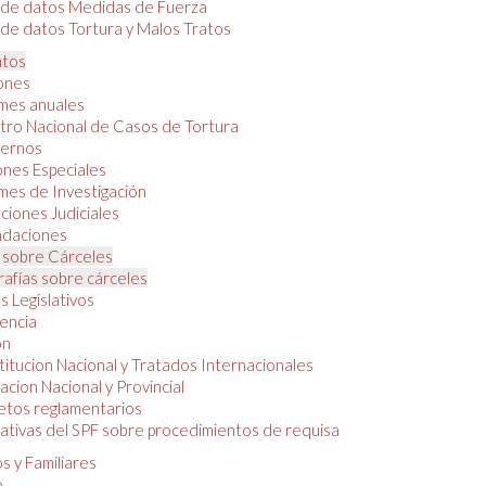
 de datos Medidas de Fuerza
de datos Tortura y Malos Tratos
tos
iones
mes anuales
tro Nacional de Casos de Tortura
ernos
ones Especiales
mes de Investigación
ciones Judiciales
daciones
 sobre Cárceles
rafías sobre cárceles
 Legislativos
dencia
ón
itucion Nacional y Tratados Internacionales
lacion Nacional y Provincial
etos reglamentarios
tivas del SPF sobre procedimientos de requisa
s y Familiares
o