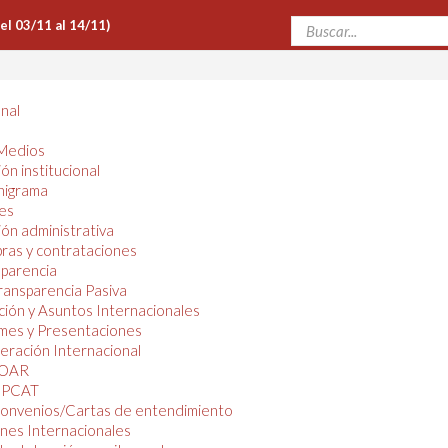
Del 03/11 al 14/11)
onal
Medios
ón institucional
nigrama
es
ón administrativa
ras y contrataciones
parencia
ransparencia Pasiva
ión y Asuntos Internacionales
mes y Presentaciones
ración Internacional
OAR
PCAT
onvenios/Cartas de entendimiento
nes Internacionales