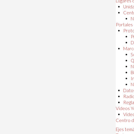
Lugares 
Unida
Centr
N
Portales
Proto
P
D
Marc
S
Q
N
B
I
N
Dato
Radi
Regl
Videos Y
Vide
Centro d
Ejes tem