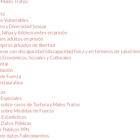
y Malos Tratos
nto
os Vulnerables
o y Diversidad Sexual
, Niñas y Adolescentes en prisión
es adultos en prisión
njeros privados de libertad
nas con discapacidad (discapacidad física y en términos de salud men
 Económicos, Sociales y Culturales
ntal
lación
de Fuerza
restaurativa
cas
 Especiales
 sobre casos de Tortura y Malos Tratos
 sobre Medidas de Fuerza
 Estadísticos
 Datos Públicas
 Públicos PPN
de datos Fallecimientos