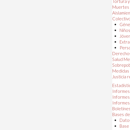
Tortura 
Muertes
Aislamie
Colectiv
Géner
Niños
Jóven
Extra
Perso
Derechos
Salud Me
Sobrepob
Medidas 
Justicia 
Estadísti
Informes
Informes
Informes
Boletines
Bases de
Datos
Base 