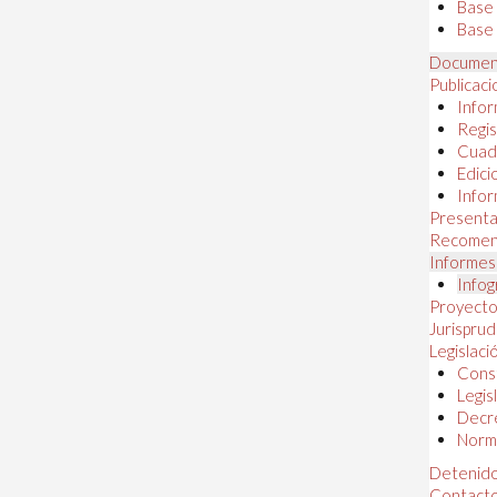
Base
Base 
Documen
Publicac
Infor
Regis
Cuad
Edici
Infor
Presenta
Recomen
Informes
Infog
Proyectos
Jurispru
Legislaci
Const
Legis
Decr
Norma
Detenido
Contact