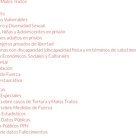
y Malos Tratos
nto
os Vulnerables
o y Diversidad Sexual
, Niñas y Adolescentes en prisión
es adultos en prisión
njeros privados de libertad
nas con discapacidad (discapacidad física y en términos de salud men
 Económicos, Sociales y Culturales
ntal
lación
de Fuerza
restaurativa
cas
 Especiales
 sobre casos de Tortura y Malos Tratos
 sobre Medidas de Fuerza
 Estadísticos
 Datos Públicas
 Públicos PPN
de datos Fallecimientos