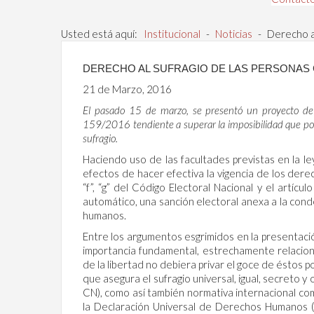
Usted está aquí:
Institucional
-
Noticias
-
Derecho a
DERECHO AL SUFRAGIO DE LAS PERSONA
21 de Marzo, 2016
El pasado 15 de marzo, se presentó un proyecto de
159/2016 tendiente a superar la imposibilidad que pos
sufragio.
Haciendo uso de las facultades previstas en la l
efectos de hacer efectiva la vigencia de los derech
“f”, “g” del Código Electoral Nacional y el artíc
automático, una sanción electoral anexa a la cond
humanos.
Entre los argumentos esgrimidos en la presentaci
importancia fundamental, estrechamente relacion
de la libertad no debiera privar el goce de éstos 
que asegura el sufragio universal, igual, secreto y o
CN), como así también normativa internacional com
la Declaración Universal de Derechos Humanos (