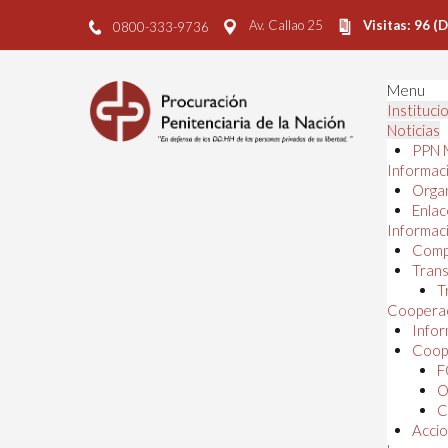
Av. Callao 25
Visitas: 96 (
0800-333-9736
Menu
Instituci
Noticias
PPN 
Informaci
Orga
Enlac
Informaci
Comp
Trans
T
Cooperac
Infor
Coope
F
O
C
Accio