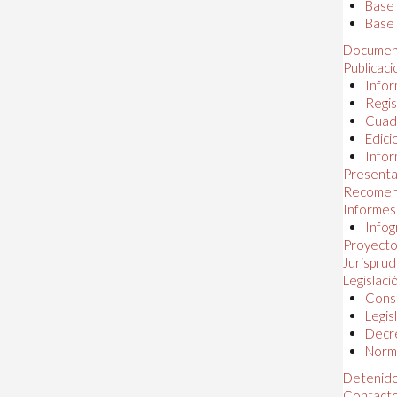
Base
Base 
Documen
Publicac
Infor
Regis
Cuad
Edici
Infor
Presenta
Recomen
Informes
Infog
Proyectos
Jurispru
Legislaci
Const
Legis
Decr
Norma
Detenido
Contact