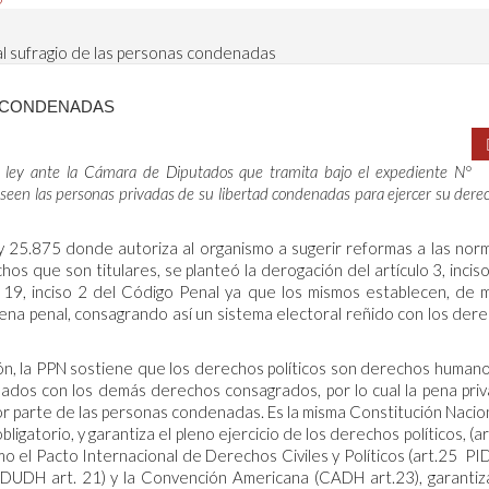
l sufragio de las personas condenadas
S CONDENADAS
 ley ante la Cámara de Diputados que tramita bajo el expediente N°
een las personas privadas de su libertad condenadas para ejercer su derec
ey 25.875 donde autoriza al organismo a sugerir reformas a las nor
os que son titulares, se planteó la derogación del artículo 3, incisos
ulo 19, inciso 2 del Código Penal ya que los mismos establecen, de
ena penal, consagrando así un sistema electoral reñido con los der
ón, la PPN sostiene que los derechos políticos son derechos human
ados con los demás derechos consagrados, por lo cual la pena priv
por parte de las personas condenadas. Es la misma Constitución Nacion
bligatorio, y garantiza el pleno ejercicio de los derechos políticos, (ar
o el Pacto Internacional de Derechos Civiles y Políticos (art.25 PI
DUDH art. 21) y la Convención Americana (CADH art.23), garantiz