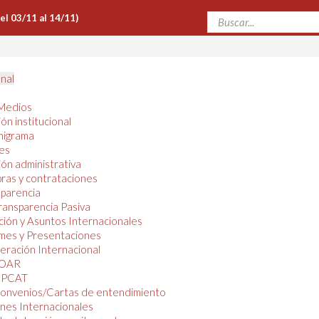
Del 03/11 al 14/11)
onal
Medios
ón institucional
nigrama
es
ón administrativa
ras y contrataciones
parencia
ransparencia Pasiva
ión y Asuntos Internacionales
mes y Presentaciones
ración Internacional
OAR
PCAT
onvenios/Cartas de entendimiento
nes Internacionales