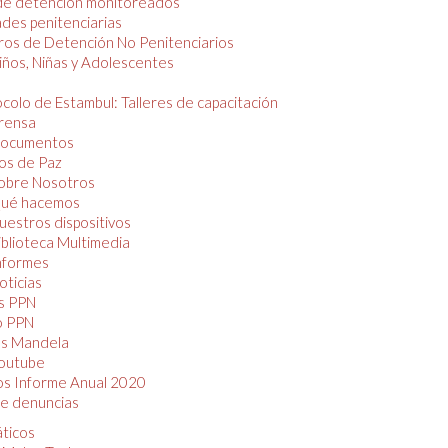
de detención monitoreados
des penitenciarias
os de Detención No Penitenciarios
iños, Niñas y Adolescentes
colo de Estambul: Talleres de capacitación
rensa
ocumentos
os de Paz
obre Nosotros
ué hacemos
uestros dispositivos
iblioteca Multimedia
nformes
oticias
s PPN
o PPN
as Mandela
outube
os Informe Anual 2020
e denuncias
áticos