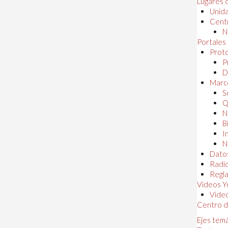
Lugares 
Unida
Centr
N
Portales
Proto
P
D
Marc
S
Q
N
B
I
N
Dato
Radi
Regl
Videos Y
Vide
Centro d
Ejes tem