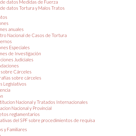
 de datos Medidas de Fuerza
de datos Tortura y Malos Tratos
tos
iones
mes anuales
tro Nacional de Casos de Tortura
ernos
ones Especiales
mes de Investigación
ciones Judiciales
daciones
 sobre Cárceles
rafías sobre cárceles
 Legislativos
dencia
ón
itucion Nacional y Tratados Internacionales
lacion Nacional y Provincial
etos reglamentarios
tivas del SPF sobre procedimientos de requisa
s y Familiares
o