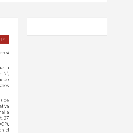
ho al
mas a
 “e”,
 modo
echos
os de
ativa
al la
t. 37
DCP),
an el