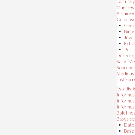
Tortura 
Muertes
Aislamie
Colectiv
Géner
Niños
Jóven
Extra
Perso
Derechos
Salud Me
Sobrepob
Medidas 
Justicia 
Estadísti
Informes
Informes
Informes
Boletines
Bases de
Datos
Base 